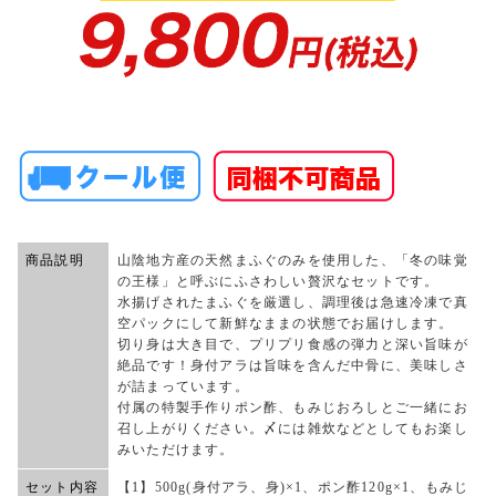
商品説明
山陰地方産の天然まふぐのみを使用した、「冬の味覚
の王様」と呼ぶにふさわしい贅沢なセットです。
水揚げされたまふぐを厳選し、調理後は急速冷凍で真
空パックにして新鮮なままの状態でお届けします。
切り身は大き目で、プリプリ食感の弾力と深い旨味が
絶品です！身付アラは旨味を含んだ中骨に、美味しさ
が詰まっています。
付属の特製手作りポン酢、もみじおろしとご一緒にお
召し上がりください。〆には雑炊などとしてもお楽し
みいただけます。
セット内容
【1】500g(身付アラ、身)×1、ポン酢120g×1、もみじ