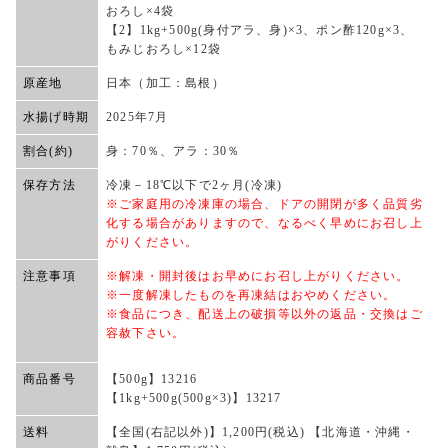
おろし×4袋
【2】1kg+500g(身付アラ、身)×3、ポン酢120g×3、
もみじおろし×12袋
原産地
日本（加工：島根）
水揚げ時期
2025年7月
割合(約)
身：70％、アラ：30％
保存方法
冷凍－18℃以下で2ヶ月(冷凍)
※ご家庭用の冷凍庫の場合、ドアの開閉が多く品質劣
化する場合がありますので、なるべく早めにお召し上
がりください。
注意事項
※解凍・開封後はお早めにお召し上がりください。
※一度解凍したものを再凍結はおやめください。
※食品につき、配送上の破損等以外の返品・交換はご
容赦下さい。
商品番号
【500g】13216
【1kg+500g(500g×3)】13217
送料
【全国(右記以外)】1,200円(税込) 【北海道・沖縄・