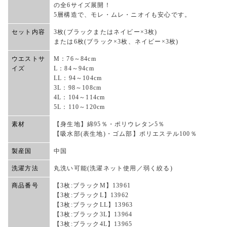
の全6サイズ展開！
5層構造で、モレ・ムレ・ニオイも安心です。
セット内容
3枚(ブラックまたはネイビー×3枚)
または6枚(ブラック×3枚、ネイビー×3枚)
ウエストサ
M：76～84cm
イズ
L：84～94cm
LL：94～104cm
3L：98～108cm
4L：104～114cm
5L：110～120cm
素材
【身生地】綿95％・ポリウレタン5％
【吸水部(表生地)・ゴム部】ポリエステル100％
製産国
中国
洗濯方法
丸洗い可能(洗濯ネット使用／弱く絞る)
商品番号
【3枚:ブラックM】13961
【3枚:ブラックL】13962
【3枚:ブラックLL】13963
【3枚:ブラック3L】13964
【3枚:ブラック4L】13965