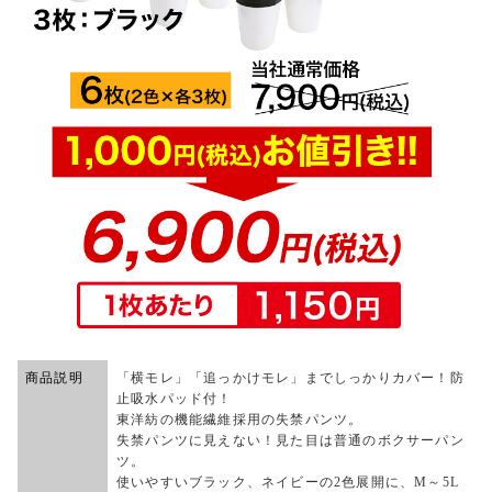
商品説明
「横モレ」「追っかけモレ」までしっかりカバー！防
止吸水パッド付！
東洋紡の機能繊維採用の失禁パンツ。
失禁パンツに見えない！見た目は普通のボクサーパン
ツ。
使いやすいブラック、ネイビーの2色展開に、M～5L