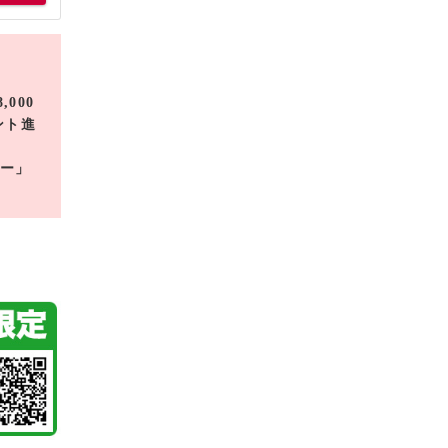
000
ント進
ー」