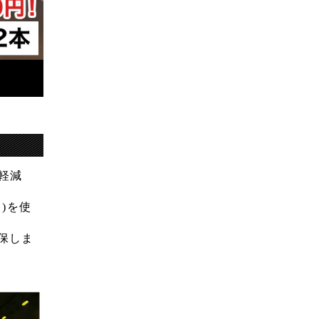
軽減
)を使
保しま