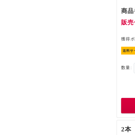
商品
販売価
2倍進
獲得ポ
送料サ
数量:
2本