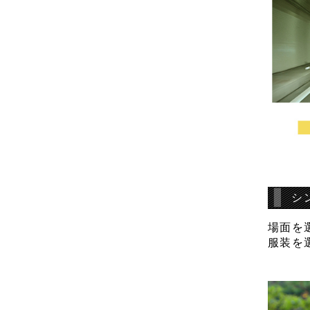
シ
場面を
服装を