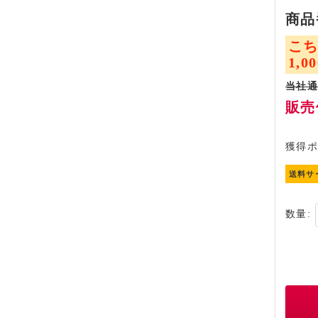
商品
こ
1,
当社通
販売価
2倍進
獲得ポ
送料サ
数量: