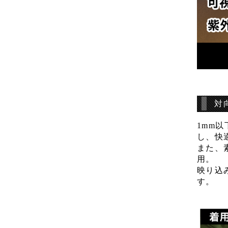
対
1mm
し、快
また、
用。
映り込
す。