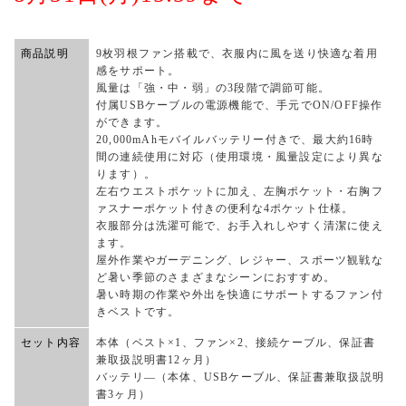
商品説明
9枚羽根ファン搭載で、衣服内に風を送り快適な着用
感をサポート。
風量は「強・中・弱」の3段階で調節可能。
付属USBケーブルの電源機能で、手元でON/OFF操作
ができます。
20,000mAhモバイルバッテリー付きで、最大約16時
間の連続使用に対応（使用環境・風量設定により異な
ります）。
左右ウエストポケットに加え、左胸ポケット・右胸フ
ァスナーポケット付きの便利な4ポケット仕様。
衣服部分は洗濯可能で、お手入れしやすく清潔に使え
ます。
屋外作業やガーデニング、レジャー、スポーツ観戦な
ど暑い季節のさまざまなシーンにおすすめ。
暑い時期の作業や外出を快適にサポートするファン付
きベストです。
セット内容
本体（ベスト×1、ファン×2、接続ケーブル、保証書
兼取扱説明書12ヶ月）
バッテリ―（本体、USBケーブル、保証書兼取扱説明
書3ヶ月）