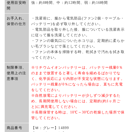
使用目安時
強：約8時間、中：約12時間、弱：約16時間
間
お手入れ、
・洗濯前に、服から電気部品(ファン2個・ケーブル・
保管の仕方
バッテリー)を必ず取り外してください。
・電気部品を取り外した後、服についている洗濯表示
に従って服を洗濯してください。
・ファンの吸気口についたホコリは、定期的に柔らか
い毛ブラシなどで落としてください。
・ファンの本体を掃除する時、乾拭きで汚れを拭き取
ってください。
制限事項、
※リチウムイオンバッテリーは、バッテリー残量0％
使用上の注
のままで放置すると著しく寿命を縮めるばかりでな
意事項
く、化学反応により内部が不安定な状態になります。
バッテリー残量が0％になったら場合は、直ちに充電
をしてください。
※自然放電によりバッテリーが少しずつ減少するた
め、長期間使用しない場合には、定期的(約1ヶ月ご
と)に満充電してください。
※長期保管する時は、10℃～30℃の乾燥した場所で保
管してください。
商品番号
【Ｍ：グレー】14899