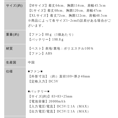
サイズ(約)
【Mサイズ】着丈64cm、胸囲114cm、肩幅45.5cm
【Lサイズ】着丈68cm、胸囲120cm、肩幅47cm
【XLサイズ】着丈72cm、胸囲122cm、肩幅48.5cm
※商品によって各サイズ1~2cmの誤差がある場合がご
ざいます。
重量(約)
【ファン】88ｇ（1個あたり）
【バッテリー】198.8ｇ
材質
【ベスト】表地/裏地：ポリエステル100％
【ファン】ABS
生産国
中国
仕様
■ファン■
【外形寸法】（約）直径109×厚さ46mm
【定格入力】DC5V
■バッテリー■
【サイズ(約)】83×83×25mm
【電池容量】20000mAh
【入力電圧/電流】DC5V/2.1A（MAX）
【出力電圧/電流】DC5V/2.1A（MAX）