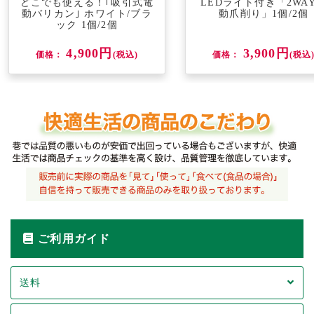
どこでも使える！｢吸引式電
LEDライト付き「2WA
動バリカン｣ ホワイト/ブラ
動爪削り」1個/2個
ック 1個/2個
4,900円
3,900円
価格：
(税込)
価格：
(税込
ご利用ガイド
送料