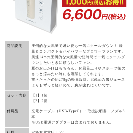
商品説明
圧倒的な大風量で暑い夏も一気にクールダウン！ 軽
量＆コンパクト＆ハイパワーなブロワーファンです。
風速14mの圧倒的な大風量で短時間で一気にクールダ
ウンしたいときに頼もしいファン。
夏のお出かけはもちろん、お風呂上りやスポーツ後の
さっと涼みたい時にも活躍してくれます。
重さたったの約278gの軽量設計。350mlの缶ジュース
よりもずっと軽いので、腕が疲れにくいです。
セット内容
【1】1個
【2】2個
付属品
充電ケーブル（USB-TypeC）・取扱説明書・ノズル3
本
※USB電源アダプターは含まれておりません。
仕様
定格充電電圧：5V