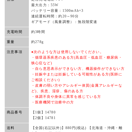
最大出力：55W
バッテリー容量：1500mAh×3
連続運転時間：約20～90分
ギアモード（風量調整）：無段階変速
充電時間
約3時間
重量
約278g
注意事項
●次のような方は使用しないでください。
・循環器系疾患のある方(高血圧・低血圧・糖尿病・
狭心症など)
・自ら意思表示ができない方、機器操作ができない方
・妊娠中または妊娠している可能性がある方(医師に
ご相談ください)
・皮膚の弱い方やアレルギー体質(金属アレルギーな
ど)、疾患、湿疹、傷のある方
・体調不良や身体に異常を感じている方
・医療機関で治療中の方
商品番号
【1個】14780
【2個】14781
送料
【全国(右記以外)】880円(税込) 【北海道・沖縄・離