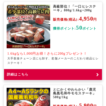
高級部位！「一口ヒレステ
ーキ」800g/1.6kg+200g
4,950
販売価格(税込):
円
50
獲得ポイント:
ポイント
1.6kgなら1,000円お得！さらに200gプレゼント！
大手飲食チェーン店にも卸す、老舗メーカーのこだわり絶品ヒレ
ステーキ！
詳細はこちら
とにかくやわらかい「鹿児
島黒毛和牛モモステーキ」
500g/1kg
5,900