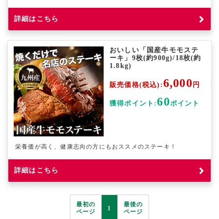
詳細はこちら
おいしい「国産牛モモステ
ーキ」9枚(約900g)/18枚(約
1.8kg)
6,000
販売価格(税込):
円
60
獲得ポイント:
ポイント
栄養価が高く、健康志向の方にもおススメのステーキ！
詳細はこちら
最初の
最後の
1
ページ
ページ