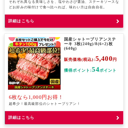
それぞれ異なる美味しさを、塩やわさび醤油、ステーキソースな
どお好みの味付けで食べ比べれば、味わい方は自由自在。
詳細はこちら
国産シャトーブリアンステ
ーキ 3枚(240g)/8(6+2)枚
(640g)
5,400
販売価格(税込):
円
54
獲得ポイント:
ポイント
6枚なら1,000円お得！
超希少！最高級部位のシャトーブリアン！
詳細はこちら