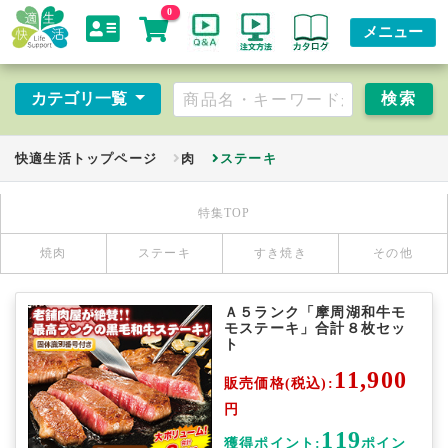
0
メニュー
カテゴリ一覧
快適生活トップページ
肉
ステーキ
特集TOP
焼肉
ステーキ
すき焼き
その他
Ａ５ランク「摩周湖和牛モ
モステーキ」合計８枚セッ
ト
11,900
販売価格(税込):
円
119
獲得ポイント:
ポイン