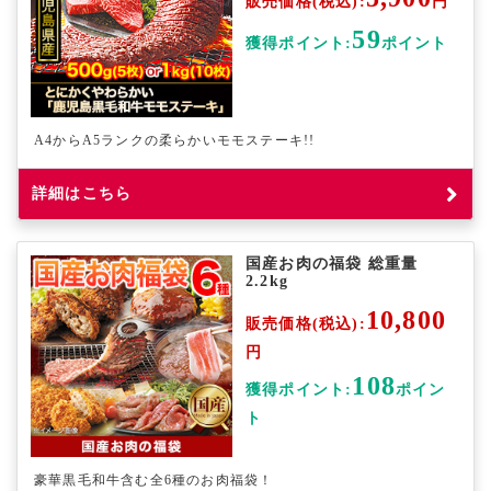
販売価格(税込):
円
59
獲得ポイント:
ポイント
A4からA5ランクの柔らかいモモステーキ!!
詳細はこちら
国産お肉の福袋 総重量
2.2kg
10,800
販売価格(税込):
円
108
獲得ポイント:
ポイン
ト
豪華黒毛和牛含む全6種のお肉福袋！