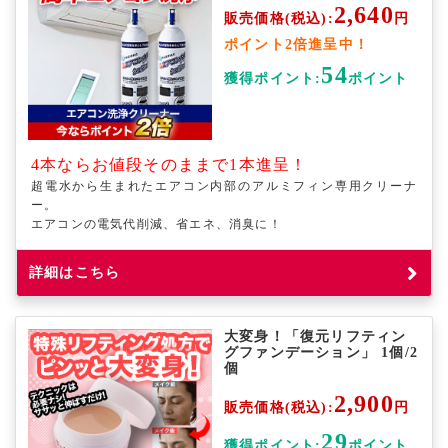
2,640
販売価格(税込):
円
ポイント2倍進呈中！
54
獲得ポイント:
ポイント
4本ならお値段そのままで1本進呈！
超電水から生まれたエアコン内部のアルミフィン専用クリーナ
ー。
エアコンの電気代削減、省エネ、消臭に！
詳細はこちら
大変身！「復元リフティン
グファンデーション」 1個/2
個
2,900
販売価格(税込):
円
29
獲得ポイント:
ポイント