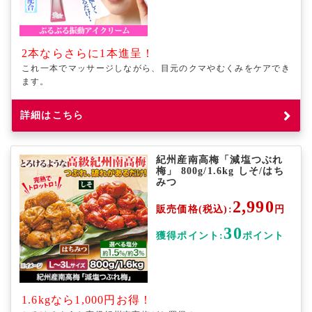
2本ならさらに1本進呈！
これ一本でマッサージしながら、目元のクマやむくみをケアでき
ます。
詳細はこちら
紀州産南高梅「減塩つぶれ
梅」 800g/1.6kg しそ/はち
みつ
2,990
販売価格(税込):
円
30
獲得ポイント:
ポイント
1.6kgなら1,000円お得！