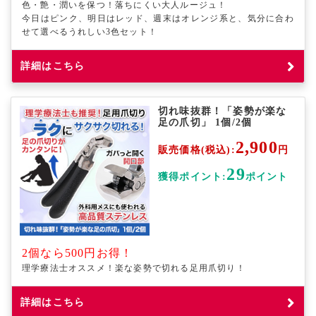
色・艶・潤いを保つ！落ちにくい大人ルージュ！
今日はピンク、明日はレッド、週末はオレンジ系と、気分に合わ
せて選べるうれしい3色セット！
詳細はこちら
切れ味抜群！「姿勢が楽な
足の爪切」 1個/2個
2,900
販売価格(税込):
円
29
獲得ポイント:
ポイント
2個なら500円お得！
理学療法士オススメ！楽な姿勢で切れる足用爪切り！
詳細はこちら