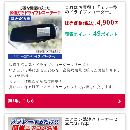
これはお買得！「ミラー型
のドライブレコーダー」
4,900
販売価格(税込):
円
49
獲得ポイント:
ポイント
快適生活人気のドライブレコーダーシリーズ！
いざという時にあると安心な、必要な機能に絞ったお値打ちドラ
レコが登場。
ミラー一体型だから取付簡単！
抑止力になる録画中ステッカーもセットでお届けいたします。
詳細はこちら
エアコン洗浄クリーナー 2
本/5(4+1)本