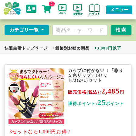
0
メニュー
カテゴリ一覧
快適生活トップページ
価格別お勧め商品
3,000円以下
カップに付かない！「彩り
３色リップ」1セッ
ト/3(2+1)セット
2,485
販売価格(税込):
円
25
獲得ポイント:
ポイント
3セットなら1,000円お得！