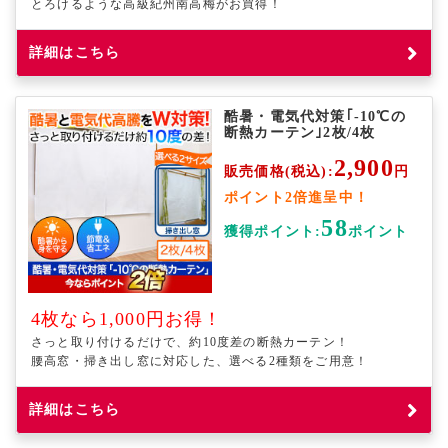
とろけるような高級紀州南高梅がお買得！
詳細はこちら
酷暑・電気代対策｢-10℃の
断熱カーテン｣2枚/4枚
2,900
販売価格(税込):
円
ポイント2倍進呈中！
58
獲得ポイント:
ポイント
4枚なら1,000円お得！
さっと取り付けるだけで、約10度差の断熱カーテン！
腰高窓・掃き出し窓に対応した、選べる2種類をご用意！
詳細はこちら